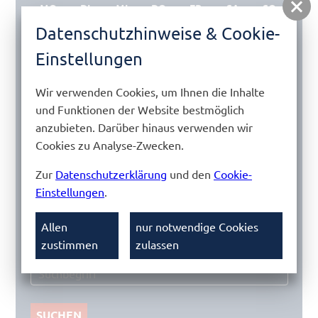
MO
DI
MI
DO
FR
SA
SO
Datenschutzhinweise & Cookie-
1
2
3
Einstellungen
4
5
6
7
8
9
10
11
12
13
14
15
16
17
Wir verwenden Cookies, um Ihnen die Inhalte
18
19
20
21
22
23
24
und Funktionen der Website bestmöglich
anzubieten. Darüber hinaus verwenden wir
25
26
27
28
29
30
31
Cookies zu Analyse-Zwecken.
VON
Zur
Datenschutzerklärung
und den
Cookie-
Einstellungen
.
BIS
Allen
nur notwendige Cookies
zustimmen
zulassen
SUCHEN