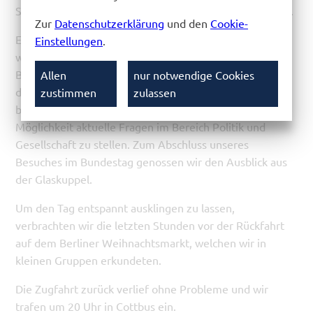
Sickert und Herr Guttke kamen als Begleitpersonen mit.
Zur
Datenschutzerklärung
und den
Cookie-
Es ging für uns um 9:30 Uhr mit dem Zug nach Berlin,
Einstellungen
.
wo wir zuerst eine Einführung über den deutschen
Bundestag erhielten. Danach folgte ein Gespräch mit
Allen
nur notwendige Cookies
der Bundestagsabgeordneten Maja Wallstein. Sie
zustimmen
zulassen
brachte uns ihren Arbeitsalltag näher und gab uns die
Möglichkeit aktuelle Fragen im Bereich Politik und
Gesellschaft zu stellen. Zum Abschluss unseres
Besuches im Bundestag genossen wir den Ausblick aus
der Glaskuppel.
Um den Tag entspannt ausklingen zu lassen,
verbrachten wir die letzten Stunden vor der Rückfahrt
auf dem Berliner Weihnachtsmarkt, welchen wir in
kleinen Gruppen erkundeten.
Die Zugfahrt zurück verlief ohne Probleme und wir
trafen um 20 Uhr in Cottbus ein.