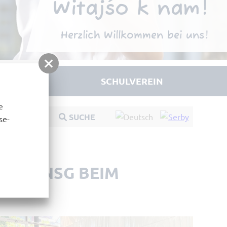
Witajśo k nam!
Herzlich Willkommen bei uns!
HULLEBEN
SCHULVEREIN
e
 beim
SUCHE
se-
R DES NSG BEIM