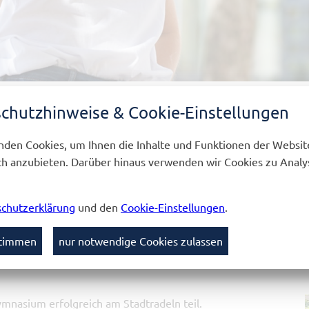
chutzhinweise & Cookie-Einstellungen
L
SCHÜLER WERDEN
SC
den Cookies, um Ihnen die Inhalte und Funktionen der Websit
ngen
Erfolg in Serie: Erneut Silber für die Radler des NSG
h anzubieten. Darüber hinaus verwenden wir Cookies zu Analy
chutzerklärung
und den
Cookie-Einstellungen
.
RNEUT SILBER FÜR DIE RADLE
stimmen
nur notwendige Cookies zulassen
TTBUS
ymnasium erfolgreich am Stadtradeln teil.