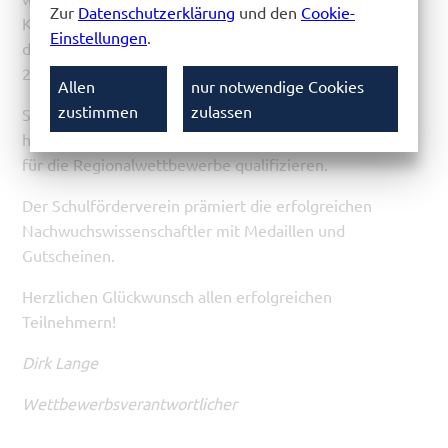
Zur
Datenschutzerklärung
und den
Cookie-
Klassenstufen 6-11 ermittelt. Insgesamt nahmen in
Einstellungen
.
diesem Jahr 47 Schüler an der Biologie-Olympiade und
21 Schüler an der Chemie-Olympiade teil.
Allen
nur notwendige Cookies
zustimmen
zulassen
Schülerinnen und Schüler können sich durch
herausragende Leistungen bei diesen Wettbewerben
für die Regionalwettbewerbe qualifizieren.
Der Schulförderverein prämiert die erfolgreichen
Nachwuchswissenschaftler mit Medaillen und
Gutscheinen.
Herzlichen Glückwunsch allen erfolgreichen
Teilnehmern!
Dirk Lange
Wettbewerbsverantwortlicher