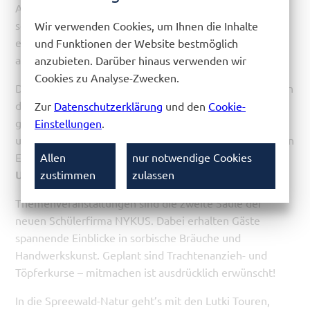
Angebote, Gleichgesinnte kennenzulernen, fehlen. Und
soziale Kontakte sind so wichtig. Deswegen ist es uns
Wir verwenden Cookies, um Ihnen die Inhalte
eine Herzensangelegenheit, das Projekt wieder
und Funktionen der Website bestmöglich
aufleben zu lassen.“
anzubieten. Darüber hinaus verwenden wir
Cookies zu Analyse-Zwecken.
Das Erfolgskonzept des preisgekrönten Tanzcafés haben
die Schülerinnen und Schüler übernommen: ein
Zur
Datenschutzerklärung
und den
Cookie-
geselliger Nachmittag mit selbstgebackenem Kuchen
Einstellungen
.
und Kaffee, je ein Gedeck ist im Eintrittspreis von sieben
Allen
nur notwendige Cookies
Euro inbegriffen.
Start ist am 15. Dezember um 16
zustimmen
zulassen
Uhr.
Themenveranstaltungen sind die zweite Säule der
neuen Schülerfirma NYKUS. Dabei erhalten Gäste
spannende Einblicke in sorbische Bräuche und
Handwerkskunst. Geplant sind Trachtenanzieh- und
Töpferkurse – mitmachen ist ausdrücklich erwünscht!
In die Spreewald-Natur geht’s mit den Lutki Touren,