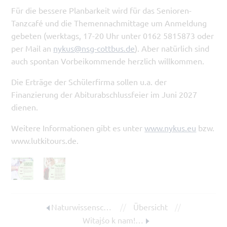
Für die bessere Planbarkeit wird für das Senioren-
Tanzcafé und die Themennachmittage um Anmeldung
gebeten (werktags, 17-20 Uhr unter 0162 5815873 oder
per Mail an
nykus@nsg-cottbus.de
). Aber natürlich sind
auch spontan Vorbeikommende herzlich willkommen.
Die Erträge der Schülerfirma sollen u.a. der
Finanzierung der Abiturabschlussfeier im Juni 2027
dienen.
Weitere Informationen gibt es unter
www.nykus.eu
bzw.
www.lutkitours.de.
//
//
Naturwissenschaftliche Olympiaden am NSG
Übersicht
Witajśo k nam! – NSG öffnet die Türen und informiert vor dem Schulwechsel