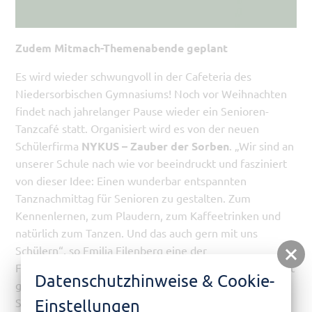
Zudem Mitmach-Themenabende geplant
Es wird wieder schwungvoll in der Cafeteria des
Niedersorbischen Gymnasiums! Noch vor Weihnachten
findet nach jahrelanger Pause wieder ein Senioren-
Tanzcafé statt. Organisiert wird es von der neuen
Schülerfirma
NYKUS – Zauber der Sorben
. „Wir sind an
unserer Schule nach wie vor beeindruckt und fasziniert
von dieser Idee: Einen wunderbar entspannten
Tanznachmittag für Senioren zu gestalten. Zum
Kennenlernen, zum Plaudern, zum Kaffeetrinken und
natürlich zum Tanzen. Und das auch gern mit uns
Schülern“, so Emilia Filenberg eine der
Firmenchefinnen. „Der Erfolg hat vor einigen Jahren hat
Datenschutzhinweise & Cookie-
gezeigt: die Nachfrage ist da! Vielen Senioren und
Einstellungen
Seniorinnen leiden unter Einsamkeit, zwanglose