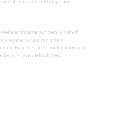
verfahren in die Leistungs- und
n Weihnachtsbasar auf dem Schulhof.
uch herzhafte Speisen geben.
um die Besucher nicht nur kulinarisch zu
enke an – Lavendelsäckchen,
richtet Jolien Köhler, Chefin der
//
//
Neue NSG-Schülerfirma lässt Senioren-Tanzcafé wieder aufleben
Übersicht
INTERN
COOKIE-EINSTELLUNGEN