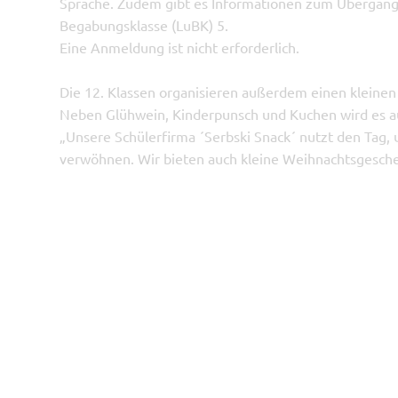
Sprache. Zudem gibt es Informationen zum Übergangs
Begabungsklasse (LuBK) 5.
Eine Anmeldung ist nicht erforderlich.
Die 12. Klassen organisieren außerdem einen kleine
Neben Glühwein, Kinderpunsch und Kuchen wird es a
„Unsere Schülerfirma ´Serbski Snack´ nutzt den Tag, 
verwöhnen. Wir bieten auch kleine Weihnachtsgesch
Kräutersalz, Kräuteröl und handgefertigte Seifen“, be
Schülerfirma.
START
KONTAKT
IMPRESSUM
DATENSCHUTZ