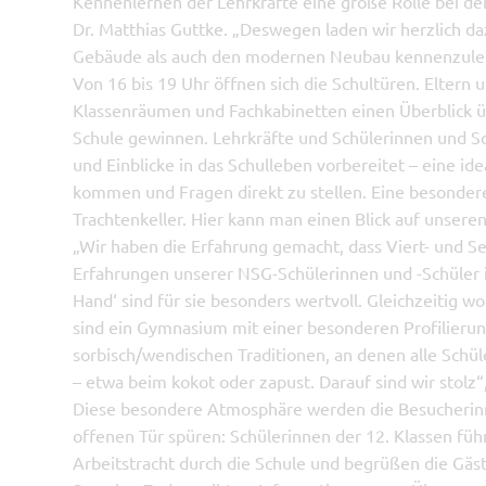
Kennenlernen der Lehrkräfte eine große Rolle bei der
Dr. Matthias Guttke. „Deswegen laden wir herzlich da
Gebäude als auch den modernen Neubau kennenzule
Von 16 bis 19 Uhr öffnen sich die Schultüren. Eltern
Klassenräumen und Fachkabinetten einen Überblick üb
Schule gewinnen. Lehrkräfte und Schülerinnen und 
und Einblicke in das Schulleben vorbereitet – eine id
kommen und Fragen direkt zu stellen. Eine besondere 
Trachtenkeller. Hier kann man einen Blick auf unsere
„Wir haben die Erfahrung gemacht, dass Viert- und S
Erfahrungen unserer NSG-Schülerinnen und -Schüler in
Hand‘ sind für sie besonders wertvoll. Gleichzeitig w
sind ein Gymnasium mit einer besonderen Profilierun
sorbisch/wendischen Traditionen, an denen alle Schü
– etwa beim kokot oder zapust. Darauf sind wir stolz“,
Diese besondere Atmosphäre werden die Besucherin
offenen Tür spüren: Schülerinnen der 12. Klassen führ
Arbeitstracht durch die Schule und begrüßen die Gäs