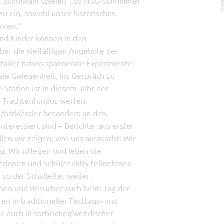
 Schulwahl spielen“, so NSG-Schulleiter
zu ein, sowohl unser historisches
rnen.“
 und Kinder können in den
er die vielfältigen Angebote der
Schüler haben spannende Experimente
eale Gelegenheit, ins Gespräch zu
Station ist in diesem Jahr der
n Trachtenfundus werfen.
echstklässler besonders an den
teressiert sind – Berichte ‚aus erster
ollen wir zeigen, was uns ausmacht: Wir
g. Wir pflegen und leben die
lerinnen und Schüler aktiv teilnehmen
 so der Schulleiter weiter.
nen und Besucher auch beim Tag der
en in traditioneller Festtags- und
te auch in sorbischer/wendischer