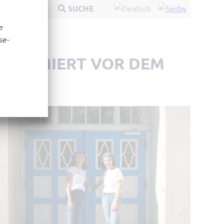
t vor
SUCHE
e
se-
INFORMIERT VOR DEM