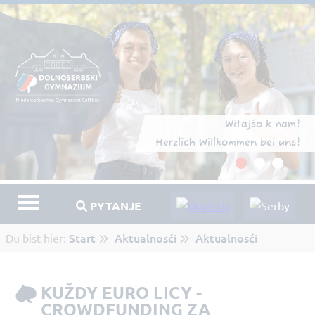
Witajśo k nam!
Herzlich Willkommen bei uns!
PYTANJE
Start
Aktualnosći
Aktualnosći
Du bist hier:
KUŽDY EURO LICY -
CROWDFUNDING ZA