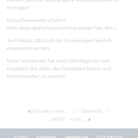
erzeugen!
https://www.viele-schaffen-
mehr.de/projekte/verschattungsanlage-fuer-den-s
Im Frühjahr 2024 soll das Sonnensegel feierlich
eingeweiht werden.
Unser Schulverein hat rund 200 Mitglieder und
engagiert sich dafür, das Schulleben bunter und
erlebnisreicher zu machen.
//
//
Pyšnotki a swěcki „a lá serbski“
Übersicht
„Witaj“ – Dolnoserbski gymnazium pśepšosy na źeń wótworjonych źuri
START
KONTAKT
IMPRESUM
ŠĆIT DATOW