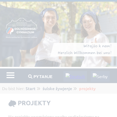
Witajśo k nam!
Herzlich Willkommen bei uns!
PYTANJE
Start
šulske žywjenje
projekty
Du bist hier:
PROJEKTY
Na projekty wusměrjonu wucbu realizěrujomy na