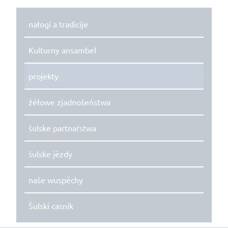
nałogi a tradicije
Kulturny ansambel
projekty
źěłowe zjadnośeństwa
šulske partnaŕstwa
šulske jězdy
naše wuspěchy
Šulski casnik