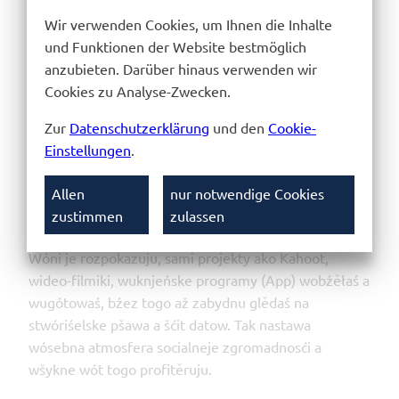
Mimo togo wótměwaju se teke projektowe dny k
Wir verwenden Cookies, um Ihnen die Inhalte
wěstym tematiskim śěžyšćam, a to pśecej w tyźenju
und Funktionen der Website bestmöglich
do gódownych proznin. Pón se pśeměnja ceły
anzubieten. Darüber hinaus verwenden wir
gymnazium do kreatiwneje wuknjeńskeje źěłaŕnje.
Cookies zu Analyse-Zwecken.
Nazgónjenja z Corona pandemije su k tomu wjadli, až
Zur
Datenschutzerklärung
und den
Cookie-
se projektowe źěło na Dolnoserbskem gymnaziumje
Einstellungen
.
w pśichoźe hyšći wěcej na temje digitalizacije
orientěrujo. To pótrjefijo wósebnje wuše lětniki. Wóni
Allen
nur notwendige Cookies
dawaju swóju wědu wó wobchadanju z digitalnymi
zustimmen
zulassen
źěłowymi rědami na młodšych wuknjecych dalej.
Wóni je rozpokazuju, sami projekty ako Kahoot,
wideo-filmiki, wuknjeńske programy (App) wobźěłaś a
wugótowaś, bźez togo až zabydnu glědaś na
stwóriśelske pšawa a šćit datow. Tak nastawa
wósebna atmosfera socialneje zgromadnosći a
wšykne wót togo profitěruju.