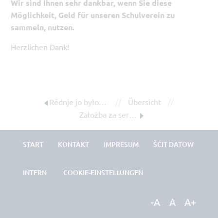
Wir sind Ihnen sehr dankbar, wenn Sie diese
Möglichkeit, Geld für unseren Schulverein zu
sammeln, nutzen.
Herzlichen Dank!
//
//
Rědnje jo było! Projektowy tyźeń na Dolnoserbskem gymnaziumje.
Übersicht
Załožba za serbski lud pśepšosy na Schadowanku!
START
KONTAKT
IMPRESUM
ŠĆIT DATOW
INTERN
COOKIE-EINSTELLUNGEN
-A
A
A+