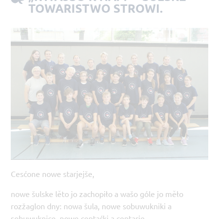
TOWARISTWO STROWI.
Cesćone nowe starjejše,
nowe šulske lěto jo zachopiło a wašo góle jo měło
rozžaglon dny: nowa šula, nowe sobuwukniki a
sobuwuknice, nowe ceptaŕki a ceptarje.