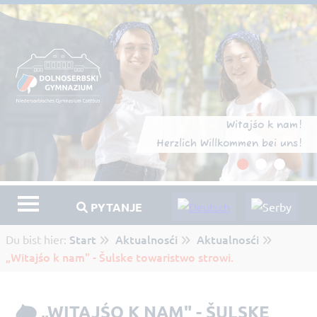
Witajśo k nam!
Herzlich Willkommen bei uns!
PYTANJE
Start
Aktualnosći
Aktualnosći
Du bist hier:
„Witajśo k nam" - Šulske towaristwo strowi.
„WITAJŚO K NAM" - ŠULSKE